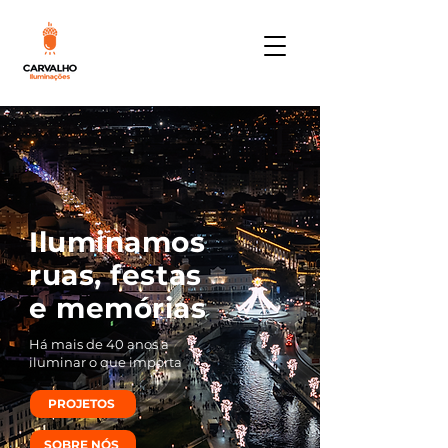
Carvalho iluminações
Iluminamos
ruas, festas
e memórias
Há mais de 40 anos a
iluminar o que importa
PROJETOS
SOBRE NÓS