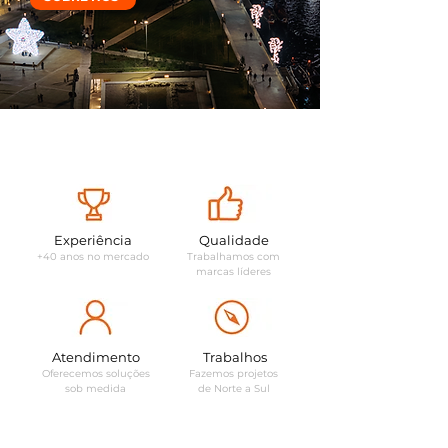
Experiência
Qualidade
+40 anos no mercado
Trabalhamos com
marcas líderes
Atendimento
Trabalhos
Oferecemos soluções
Fazemos projetos
sob medida
de Norte a Sul