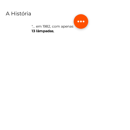
A História
"... em 1982, com apenas
13 lâmpadas
,
fundou a sua empresa."